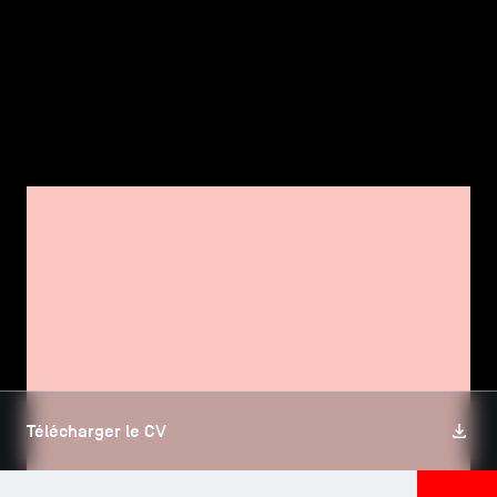
TSM-Research
TSM Doctoral Programme
Alumni
TSM DOCTORAL PROGRAMME
Yixin HUANG
Télécharger le CV