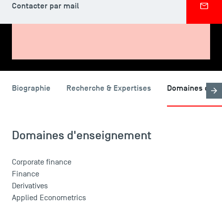
Contacter par mail
PARTAGER
LES INDISPENSABLES
Biographie
Recherche & Expertises
Domaines d'en
Le corps professoral
Campus tour
Accréditations
Domaines d'enseignement
Corporate finance
Finance
Derivatives
Applied Econometrics