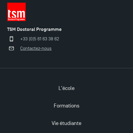
TSM Doctoral Programme
+33 (0)5 61 63 38 62
Contactez-nous
L'école
Ouverture des candidatures pour le Doctoral
Programme et le Master Finance en décembre
Formations
2025 !
Vie étudiante
Ouverture des candidatures en Master pour 2024-
2025