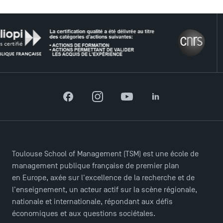
LE 
Facebook
Instagram
YouTube
LinkedIn
ACCÈS DIRECTS
Actualités
Agenda
Toulouse School of Management (TSM) est une école de
Recrutement
management publique française de premier plan
Brochures
en Europe, axée sur l'excellence de la recherche et de
Logos et identité graphique
l'enseignement, un acteur actif sur la scène régionale,
Presse
nationale et internationale, répondant aux défis
FAQ
économiques et aux questions sociétales.