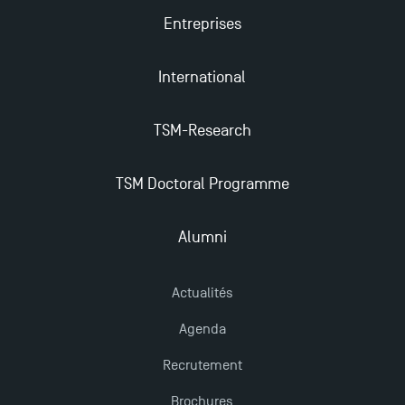
Entreprises
Trouvez votre Master pour l’année 2024-2025
International
Candidatez en Licence 2 et Licence 3 pour l’année
TSM-Research
2024-2025 à TSM !
TSM Doctoral Programme
Les Masters de TSM récompensés au classement
Eduniversal
Alumni
Mobilité sortante
Actualités
Les meilleurs mémoires du M2 Comptabilité
Agenda
récompensés
Recrutement
Brochures