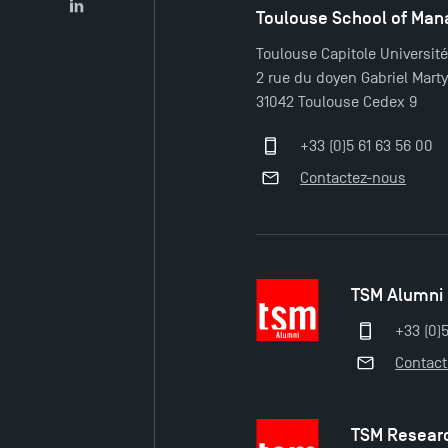
Toulouse School of Ma
LinkedIn
Toulouse Capitole Universit
2 rue du doyen Gabriel Mart
31042 Toulouse Cedex 9
+33 (0)5 61 63 56 00
Contactez-nous
TSM Alumni
+33 (0)
Contac
TSM Resear