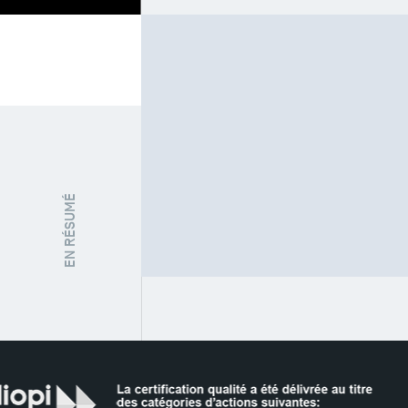
Biographie
T
EN RÉSUMÉ
FONCTION / STATUT
Doctorant