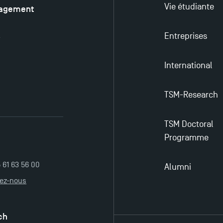
Vie étudiante
nagement
é
Entreprises
y
International
TSM-Research
TSM Doctoral
Programme
5 61 63 56 00
Alumni
tez-nous
ch