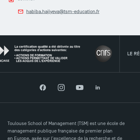
habiba.hajiyeva@tsm-education.fr
LE RÉSEAU
ACCÈS DIRECTS
Facebook
Instagram
YouTube
LinkedIn
Actualités
Agenda
Recrutement
Brochures
Toulouse School of Management (TSM) est une école de
Logos et identité graphique
management publique française de premier plan
Presse
en Europe, axée sur l'excellence de la recherche et de