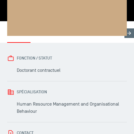
PARTAGER
Biographie
Thèse & Formation
LES INDISPENSABLES
FONCTION / STATUT
Le corps professoral
Doctorant contractuel
Campus tour
Accréditations
SPÉCIALISATION
Human Resource Management and Organisational
Behaviour
CONTACT