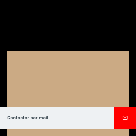
TSM-Research
TSM Doctoral Programme
Alumni
CORPS PROFESSORAL, TSM DOCTORAL PROGRAMME
Habiba HAJIYEVA
Contacter par mail