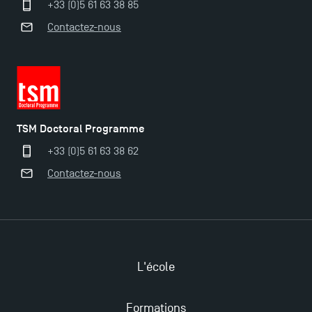
+33 (0)5 61 63 38 85
Contactez-nous
TSM Doctoral Programme
+33 (0)5 61 63 38 62
Contactez-nous
Ouverture des candidatures pour le Doctoral
L'école
Programme et le Master Finance en décembre
2025 !
Formations