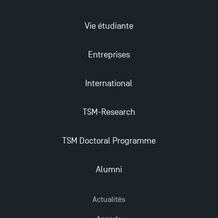
Ouverture des candidatures en Master pour 2024-
Vie étudiante
2025
Entreprises
Trouvez votre Master pour l’année 2024-2025
International
Candidatez en Licence 2 et Licence 3 pour l’année
2024-2025 à TSM !
TSM-Research
Les Masters de TSM récompensés au classement
TSM Doctoral Programme
Eduniversal
Alumni
Mobilité sortante
Actualités
Les meilleurs mémoires du M2 Comptabilité