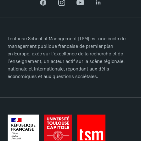
Facebook
Instagram
YouTube
LinkedIn
Logos et identité graphique
Presse
FAQ
Contact
Toulouse School of Management (TSM) est une école de
Plans et accès à TSM
management publique française de premier plan
en Europe, axée sur l'excellence de la recherche et de
l'enseignement, un acteur actif sur la scène régionale,
nationale et internationale, répondant aux défis
économiques et aux questions sociétales.