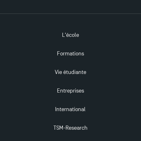
Ouverture des candidatures pour le Doctoral
Programme et le Master Finance en décembre
L'école
2025 !
Formations
Ouverture des candidatures en Master pour 2024-
2025
Vie étudiante
Trouvez votre Master pour l’année 2024-2025
Entreprises
Candidatez en Licence 2 et Licence 3 pour l’année
International
2024-2025 à TSM !
TSM-Research
Les Masters de TSM récompensés au classement
Eduniversal