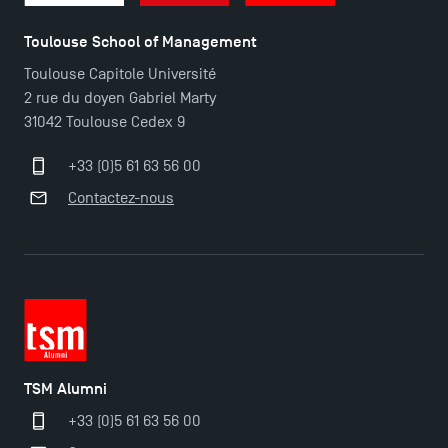
Toulouse School of Management
Toulouse Capitole Université
2 rue du doyen Gabriel Marty
31042 Toulouse Cedex 9
+33 (0)5 61 63 56 00
Contactez-nous
TSM Éducation
TSM-Research
TSM Doctoral Programme
TSM Alumni
+33 (0)5 61 63 56 00