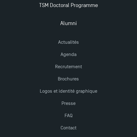
TSM Doctoral Programme
Mobilité sortante
Alumni
Les meilleurs mémoires du M2 Comptabilité
Actualités
récompensés
Agenda
TSM obtient la prestigieuse accréditation EQUIS en
Recrutement
2023 !
Brochures
Logos et identité graphique
Derniers jours pour candidater aux formations
professionnelles en alternance à TSM !
Presse
FAQ
Nouvelles formations à Toulouse School of
Management pour 2025 : des opportunités encore
Contact
plus enrichissantes