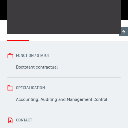
PARTAGER
Biographie
Recherche & Expertises
Domaines d'en
FONCTION / STATUT
LES INDISPENSABLES
Doctorant contractuel
Le corps professoral
Campus tour
SPÉCIALISATION
Accréditations
Accounting, Auditing and Management Control
CONTACT