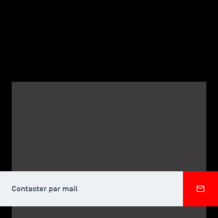
TSM-Research
TSM Doctoral Programme
Alumni
CORPS PROFESSORAL, TSM DOCTORAL PROGRAMME
Shahad HALABI
Contacter par mail