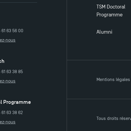
TSM Doctoral
Programme
5 61 63 56 00
Alumni
tez-nous
ch
 61 63 38 85
Mentions légales
tez-nous
al Programme
 61 63 38 62
Tous droits réser
tez-nous