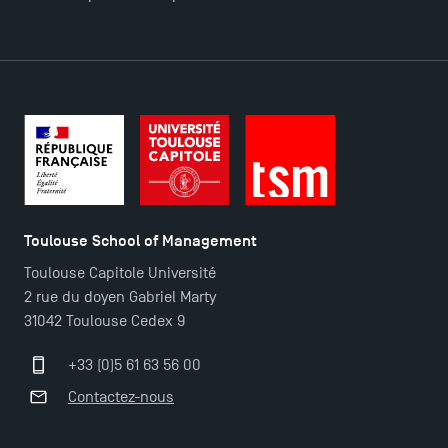
Toulouse School of Management
Toulouse Capitole Université
2 rue du doyen Gabriel Marty
31042 Toulouse Cedex 9
TSM Éducation
+33 (0)5 61 63 56 00
Contactez-nous
TSM-Research