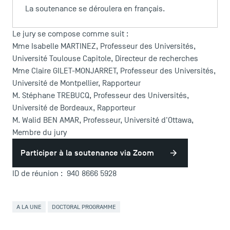
La soutenance se déroulera en français.
Le jury se compose comme suit :
Mme Isabelle MARTINEZ, Professeur des Universités,
Université Toulouse Capitole, Directeur de recherches
Mme Claire GILET-MONJARRET, Professeur des Universités,
Université de Montpellier, Rapporteur
M. Stéphane TREBUCQ, Professeur des Universités,
Université de Bordeaux, Rapporteur
M. Walid BEN AMAR, Professeur, Université d'Ottawa,
LES INDISPENSABLES
Membre du jury
Participer à la soutenance via Zoom
Le corps professoral
Campus tour
ID de réunion : 940 8666 5928
Accréditations
A LA UNE
DOCTORAL PROGRAMME