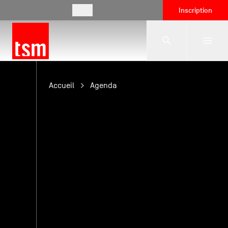
FR
Inscription
L'école
Accueil
Agenda
Formations
Vie étudiante
Entreprises
International