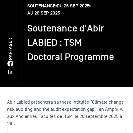
SOUTENANCE
DU 26 SEP 2025
AU 26 SEP 2025
TSM-Research
Soutenance d'Abir
TSM Doctoral Programme
LABIED : TSM
PARTAGER
Doctoral Programme
Alumni
Abir Labied présentera sa thèse intitulée "Climate change
risk auditing and the audit expectation gap", en Amphi V,
aux Anciennes Facultés de TSM, le 26 septembre 2025 à
14h.