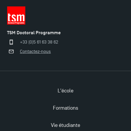
TSM Doctoral Programme
+33 (0)5 61 63 38 62
Contactez-nous
Ouverture des candidatures pour le Doctoral
Programme et le Master Finance en décembre
2025 !
L'école
Ouverture des candidatures en Master pour 2024-
2025
Formations
Vie étudiante
Trouvez votre Master pour l’année 2024-2025