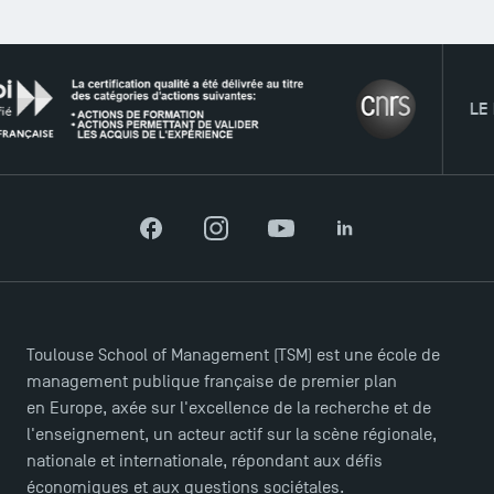
Agenda
Recrutement
Brochures
LE RÉS
Logos et identité graphique
Presse
FAQ
Contact
Plans et accès à TSM
Facebook
Instagram
YouTube
LinkedIn
Toulouse School of Management (TSM) est une école de
management publique française de premier plan
en Europe, axée sur l'excellence de la recherche et de
l'enseignement, un acteur actif sur la scène régionale,
nationale et internationale, répondant aux défis
économiques et aux questions sociétales.