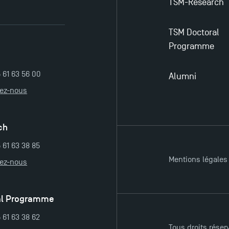
TSM-Research
TSM Doctoral
Programme
5 61 63 56 00
Alumni
tez-nous
ch
 61 63 38 85
Mentions légales
tez-nous
al Programme
 61 63 38 62
Tous droits réser