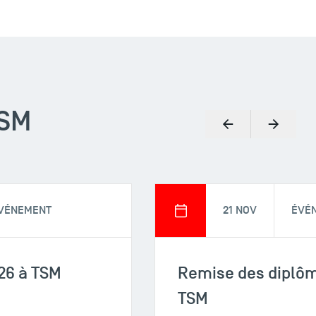
TSM
Précédent
Suivant
VÉNEMENT
21 NOV
ÉVÉ
26 à TSM
Remise des diplôm
TSM