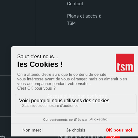
Contact
Plans et accès à
TSM
Accessibilité : non conforme
vés
Réalisation Studio Meta