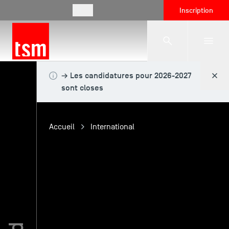
FR
Inscription
→ Les candidatures pour 2026-2027
L'école
sont closes
Formations
Accueil
International
Vie étudiante
Entreprises
International