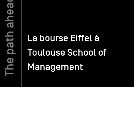
TSM-Research
La bourse Eiffel à
TSM Doctoral Programme
Toulouse School of
Alumni
Management