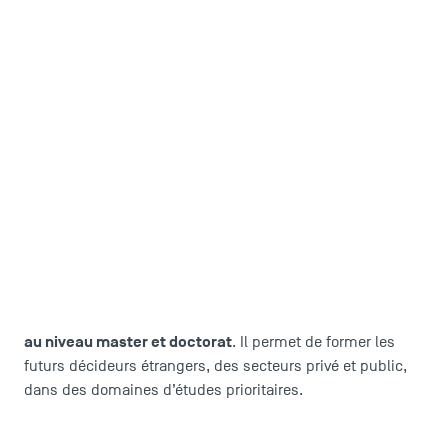
étudiant international
Vous êtes
et vous souhaitez
bourse Eiffel
rejoindre TSM ? La
peut rendre votre projet
financièrement soutenable.
Le programme de bourses Eiffel est un outil développé par
le Ministère chargé des affaires étrangères afin de
permettre aux établissements français
d’enseignement supérieur d’attirer les meilleurs
étudiants étrangers dans des formations diplômantes
au niveau master et doctorat
. Il permet de former les
futurs décideurs étrangers, des secteurs privé et public,
dans des domaines d’études prioritaires.