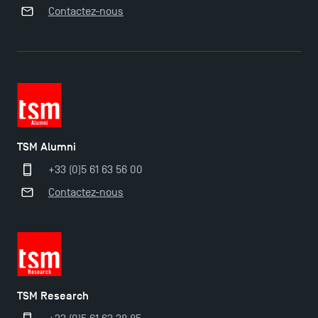
Contactez-nous
Ouverture des candidatures pour le Doctoral
Programme et le Master Finance en décembre
2025 !
TSM Alumni
Ouverture des candidatures en Master pour 2024-
2025
+33 (0)5 61 63 56 00
Contactez-nous
Trouvez votre Master pour l’année 2024-2025
Candidatez en Licence 2 et Licence 3 pour l’année
2024-2025 à TSM !
TSM Research