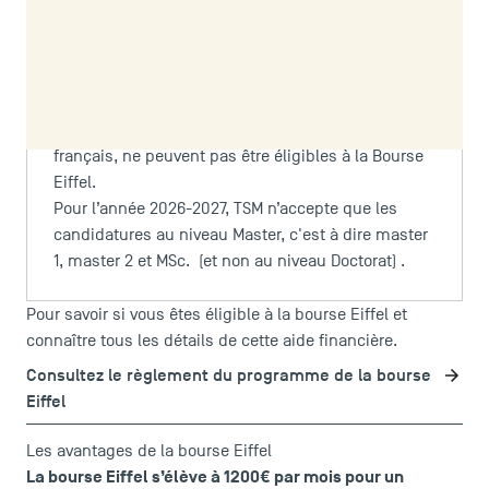
Attention
:
Les étudiants français binationaux ne sont pas
éligibles à la bourse Eiffel.
Les candidats déjà inscrits à TSM, ou plus
généralement inscrits dans le système éducatif
français, ne peuvent pas être éligibles à la Bourse
Eiffel.
Pour l’année 2026-2027, TSM n’accepte que les
candidatures au niveau Master, c'est à dire master
1, master 2 et MSc. (et non au niveau Doctorat) .
Pour savoir si vous êtes éligible à la bourse Eiffel et
connaître tous les détails de cette aide financière.
Consultez le règlement du programme de la bourse
Eiffel
Les avantages de la bourse Eiffel
La bourse Eiffel s’élève à 1200€ par mois pour un