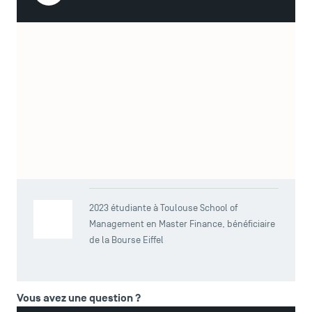
TSM Éducation
Lire la vidéo
Etudiante à Toulouse School of Management en Master
TSM-Research
Finance, Viktoriia Totikova est bénéficiaire de la Bourse
Eiffel, une bourse française pour les étudiants
internationaux qui souhaitent étudier en France en Master
TSM Doctoral Programme
ou en Doctorat.
Viktoriia Totikova
2023 étudiante à Toulouse School of
Management en Master Finance, bénéficiaire
de la Bourse Eiffel
Vous avez une question ?