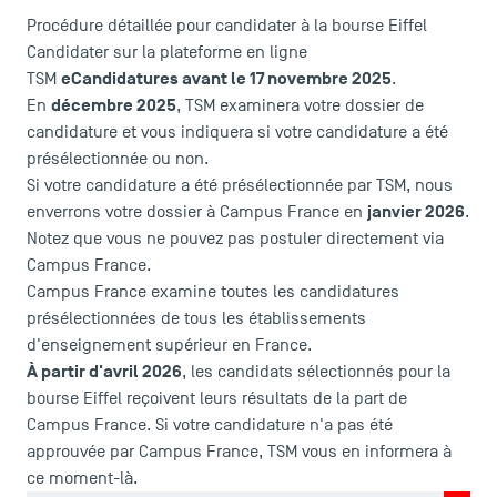
Brochures
Procédure détaillée pour candidater à la bourse Eiffel
Logos et identité graphique
Candidater sur la plateforme en ligne
Presse
eCandidatures avant le 17 novembre 2025
TSM
.
FAQ
décembre 2025
En
, TSM examinera votre dossier de
candidature et vous indiquera si votre candidature a été
Contact
présélectionnée ou non.
Plans et accès à TSM
Si votre candidature a été présélectionnée par TSM, nous
janvier 2026
enverrons votre dossier à Campus France en
.
Notez que vous ne pouvez pas postuler directement via
Campus France.
Campus France examine toutes les candidatures
présélectionnées de tous les établissements
d'enseignement supérieur en France.
À partir d'avril 2026
, les candidats sélectionnés pour la
bourse Eiffel reçoivent leurs résultats de la part de
Campus France. Si votre candidature n'a pas été
approuvée par Campus France, TSM vous en informera à
ce moment-là.